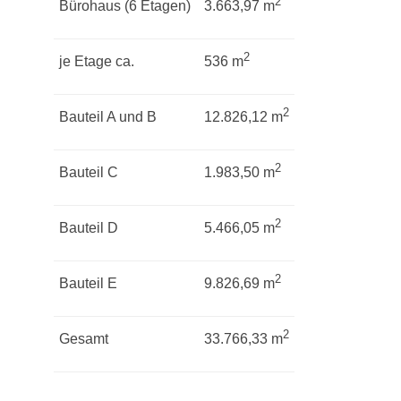
2
Bürohaus (6 Etagen)
3.663,97 m
2
je Etage ca.
536 m
2
Bauteil A und B
12.826,12 m
2
Bauteil C
1.983,50 m
2
Bauteil D
5.466,05 m
2
Bauteil E
9.826,69 m
2
Gesamt
33.766,33 m